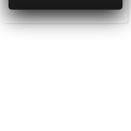
Dortmund vereint vielseitige Kompetenzen und
gleich 3 außergewöhnliche Experten, die gut
essen in Dortmund verwirklichen. Sommelière
Kirsten Pacholleck verfügt nicht nur über
geballtes Fachwissen und langjährige Erfahrung
über Wein und Premiumspirituosen. In den
Kernkompetenzen Whisky und Gin überzeugt das
EMIL seit Jahren, dass bei einem Tasting in
Dortmund das EMIL die allererste Anlaufstelle
ist. Martin Hesterberg, Initiator von
DER
FILETSHOP
, begeistert ebenfalls bereits seit
Jahren bei Tastings in Dortmund. Seine
Fleischseminare werden in unserem Steakhouse
in Dortmund bei konsequent hohem Niveau in
ihren Möglichkeiten auf ein ganz neues Level
gehoben und suchen ihresgleichen.