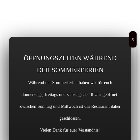
X
Reservierung
Skip
ÖFFNUNGSZEITEN WÄHREND
to
content
Tasting
DER SOMMERFERIEN
Während der Sommerferien haben wir für euch
Tasting in Dortmund: Lernen Sie
von den Besten!
donnerstags, freitags und samstags ab 18 Uhr geöffnet.
Zwischen Sonntag und Mittwoch ist das Restaurant daher
Für ein Tasting in Dortmund finden sich viele
geschlossen.
Möglichkeiten. Wir haben es geschafft, vielseitige
Angebote zu schaffen, bei denen jeder das für sich
Vielen Dank für euer Verständnis!
passende Thema findet. Unser Restaurant in