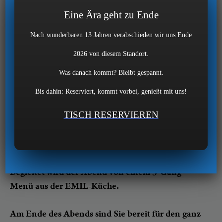
über Whisky erzählen kann, der wirkt gebildet.
Eine Ära geht zu Ende
Bereits seit Jahrhunderten gilt Whisky als
Statussymbol.
Nach wunderbaren 13 Jahren verabschieden wir uns Ende
2026 von diesem Standort.
Aber wie trinkt man Whisky? Und was erzählt
Was danach kommt? Bleibt gespannt.
man über Whisky?
Bis dahin: Reserviert, kommt vorbei, genießt mit uns!
Einen Abend lang erklären wir Grundlagen,
TISCH RESERVIEREN
verkosten unter Anleitung von Sommelière
Kirsten Pacholleck professionell 6 Sorten
Whisk(e)y und trainieren gepflegte Whisky-
Konversation.
Begleitet wird der Abend von einem 3-Gang-
Menü aus der EMIL-Küche.
Am Ende des Abends sind Sie bereit für den ganz