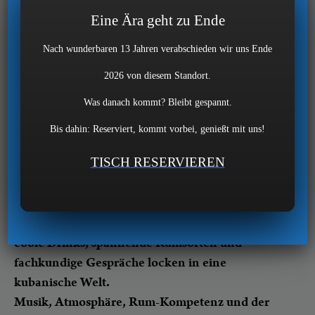
kubanische Leichtigkeit.
Eine Ära geht zu Ende
Zu den Klängen von Latin Pop und Buena Vista
Social Club verköstigen wir Sie mit einem
Nach wunderbaren 13 Jahren verabschieden wir uns Ende
authentischen, einfachen Barbecue.
2026 von diesem Standort.
Im sommerlichen Beach-Ambiente bleibt unsere
Was danach kommt? Bleibt gespannt.
BBQ-Station bis 20:00 Uhr für Sie geöffnet und
sorgt für eine gute
Bis dahin: Reserviert, kommt vorbei, genießt mit uns!
Grundlage in einem Rumreichen Abend. Der
TISCH RESERVIEREN
EMIL-Barchef und passionierte Rumliebhaber
Tim Retzlaff steht an seiner
Rum- und Rumcocktailbar mit seiner Crew für Sie
bereit:
coole Drinks, spannende Rumsorten und
fachkundige Gespräche locken in eine
kubanische Welt.
Musik, Atmosphäre, Rum-Kompetenz und der