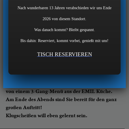
über
Nach wunderbaren 13 Jahren verabschieden wir uns Ende
Whisky erzählen kann, der wirkt gebildet. Bereits
2026 von diesem Standort.
seit Jahrhunderten gilt Whisky als Statussymbol.
Aber wie trinkt man Whisky? Und was erzählt
Was danach kommt? Bleibt gespannt.
man über Whisky?
Bis dahin: Reserviert, kommt vorbei, genießt mit uns!
Einen Abend lang erklären wir Gundlagen,
verkosten unter Anleitung von Sommelière
TISCH RESERVIEREN
Kirsten
Pacholleck professionell 6 Sorten Whisky und
trainieren gepflegte
Whisky-Konversation. Begleitet wird der Abend
von einem 3-Gang-Menü aus der EMIL Küche.
Am Ende des Abends sind Sie bereit für den ganz
großen Auftritt!
Klugscheißen will eben gelernt sein.