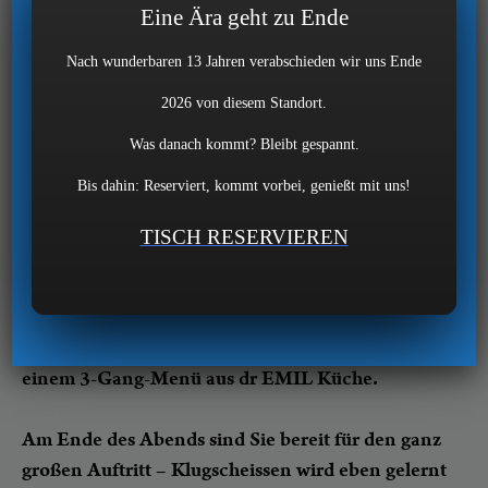
über Whisky erzählen kann, der wirkt gebildet.
Eine Ära geht zu Ende
Bereits seit Jahrhunderten gilt Whisky als
Nach wunderbaren 13 Jahren verabschieden wir uns Ende
Statussymbol.
2026 von diesem Standort.
Aber wie trinkt man Whisky? Und was erzählt
Was danach kommt? Bleibt gespannt.
man über Whisky?
Bis dahin: Reserviert, kommt vorbei, genießt mit uns!
Einen Abend lang erklären wir Grundlagen,
TISCH RESERVIEREN
verkosten unter Anleitung von Sommelière
Kirsten Pacholleck professionell 6 Sorten
Whisky(e)y und trainieren gepflegte Whisky-
Konversation. Begleitet wird der Abend von
einem 3-Gang-Menü aus dr EMIL Küche.
Am Ende des Abends sind Sie bereit für den ganz
großen Auftritt – Klugscheissen wird eben gelernt