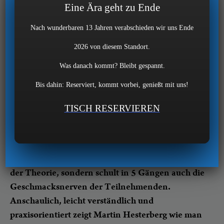
Steak-Akaemiker sind Ihnen die Grundlagen und
Eine Ära geht zu Ende
entscheidenen Faktoren der erfolgreichen Steak-
Nach wunderbaren 13 Jahren verabschieden wir uns Ende
Zubereitung absolut geläufig. Der Weg zum
2026 von diesem Standort.
Steak-Akademiker ist dabei ebenso unterhaltsam
wie interessant – eben ein Genuss-Event mit
Was danach kommt? Bleibt gespannt.
Lernfaktor! Die umfassende Theorie zu
Bis dahin: Reserviert, kommt vorbei, genießt mit uns!
Fleischqualität wird dabei anschaulich und leicht
verständlich durch Martin Hesterberg, Gründer
TISCH RESERVIEREN
von DER FILETSHOP und Fleischsommelier,
vermittelt. Selbstverständlich liegt der Fokus auf
der einfachen Umsetzbarkeit in der heimischen
Küche. Das Genuss-Seminar verliert sich nicht in
der Theorie, sondern schult in 5 Gängen auch die
Geschmacksnerven der Teilnehmenden.
Anschaulich, leicht verständlich und
praxisorientiert zeigt Martin Hesterberg wie man